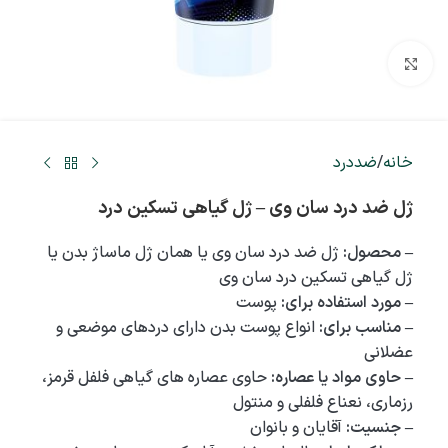
بزرگنمایی تصویر
خانه
/
ضددرد
ژل ضد درد سان وی – ژل گیاهی تسکین درد
– محصول:
ژل ضد درد سان وی یا همان ژل ماساژ بدن یا
ژل گیاهی تسکین درد سان وی
– مورد استفاده برای:
پوست
– مناسب برای:
انواع پوست بدن دارای دردهای موضعی و
عضلانی
– حاوی مواد یا عصاره:
حاوی عصاره های گیاهی فلفل قرمز،
رزماری، نعناع فلفلی و منتول
– جنسیت:
آقایان و بانوان