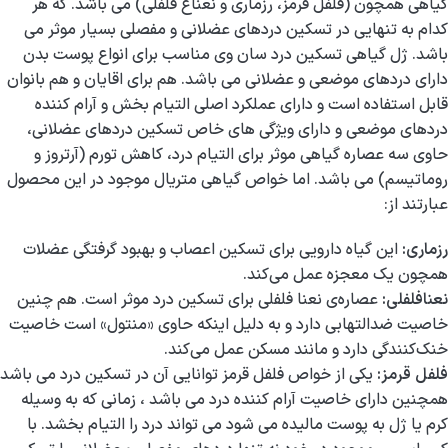
گیاهی همچون (فلفل قرمز، رزماری و نعناع فلفلی) می باشد. که هر
کدام به تنهایی در تسکین دردهای عضلانی و مفصلی بسیار موثر می
باشد. ژل گیاهی تسکین درد سان وی مناسب برای انواع پوست بدن
دارای دردهای موضعی و عضلانی می باشد. هم برای اقایان و هم بانوان
قابل استفاده است و دارای عملکرد اصلی التیام بخش و آرام کننده
دردهای موضعی و دارای ویژگی های خاص تسکین دردهای عضلانی،
حاوی سه عصاره گیاهی موثر برای التیام درد، کاهش تورم (آرتروز و
روماتیسم) می باشد. اما خواص گیاهی متریال موجود در این محصول
عبارتند از:
رزماری:
این گیاه دارویی برای تسکین اعصاب و بهبود گرفتگی عضلات
همچون یک معجزه عمل می‌کند.
نعنافلفلی:
عصاره‌ی نعنا فلفلی برای تسکین درد موثر است. هم چنین
خاصیت ضدالتهابی دارد و به دلیل اینکه حاوی «منتول» است خاصیت
خنک‌کنندگی دارد و مانند مسکن عمل می‌کند.
فلفل قرمز:
یکی از خواص فلفل قرمز توانایی آن در تسکین درد می باشد
همچنین دارای خاصیت آرام کننده درد می باشد ، زمانی که به وسیله
کرم یا ژل به پوست مالیده می شود می تواند درد را التیام بخشد. با