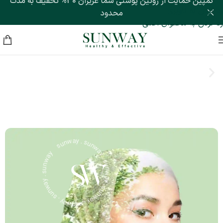
کمپین حمایت از روتین پوستی شما عزیزان 30% تخفیف به مدت
رد کردن به ناوبری
محدود
رد کردن به محتوای اصلی
sunway . sunway . sunway . sunway . sunway . sunway . sunway