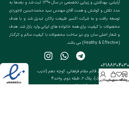
آرایشی، بهداشتی و زیبایی تخصصی در سال 1390 ثبت شد و بعدها به
مدد تلاش و کوشش و همت آقای مهندس سید محمدحسین لاجوردی
توسعه یافت و به شرکت اکسیر طبیعت پاکان تبدیل شد و با هدف
محصولات با کیفیت برای همه خانواده های ایرانی وارد بازار شد. هدف
و شعار اصلی سان وی نیز ساخت محصولات با کیفیت سالم و اثرگذار
(Healthy & Effective) می باشد.
02188304030
تهران، خیابان قائم مقام فراهانی، کوچه دهم (ادیب
المالک)، پلاک ۲، طبقه دوم، واحد۴
روشگاه
علاقه مندی
سبد خرید
حساب کاربری من
شنبه الی چهارشنبه ساعت 9 الی 18
تمامی حقوق مادی و معنوی این سایت متعلق به شرکت اکسیر طبیعت پاکان (سان
وی) محفوظ است.