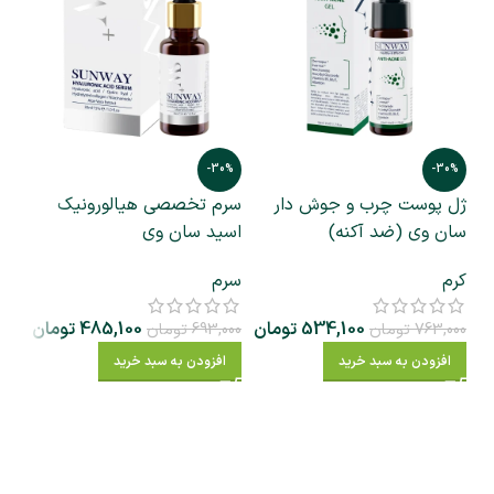
0%
-30%
-30%
ژل پوست چرب و جوش دار
سرم تخصصی هیالورونیک
سر
سان وی (ضد آکنه)
اسید سان وی
وی
کرم
سرم
سر
534,100
تومان
485,100
تومان
763,000
تومان
693,000
تومان
000
افزودن به سبد خرید
افزودن به سبد خرید
ا