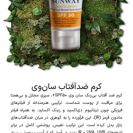
کرم ضدآفتاب سان‌وی
کرم ضد آفتاب بی‌رنگ سان وی SPF50+، سپری مجلل و بی‌همتا
برای مراقبت از پوست شماست. ترکیبی هنرمندانه از فیلترهای
فیزیکی چون تیتانیوم دی‌اکسید و زینک اکساید، به همراه فیلتر
مادون قرمز (IR)، این فرآورده را به گوهری در میان ضدآفتاب‌های
بازار بدل کرده است. این ترکیب نفیس، پوششی کامل در برابر
اشعه‌های UVA، UVB و IR پدید می‌آورد که از آسیب‌ پوستی، پیری