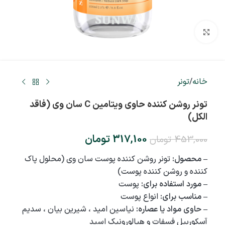
بزرگنمایی تصویر
خانه
/
تونر
تونر روشن کننده حاوی ویتامین C سان وی (فاقد
الکل)
317,100
تومان
453,000
تومان
– محصول:
تونر روشن کننده پوست سان وی (محلول پاک
کننده و روشن کننده پوست)
– مورد استفاده برای:
پوست
– مناسب برای:
انواع پوست
– حاوی مواد یا عصاره:
نیاسین امید ، شیرین بیان ، سدیم
آسکوربیل فسفات و هیالورونیک اسید