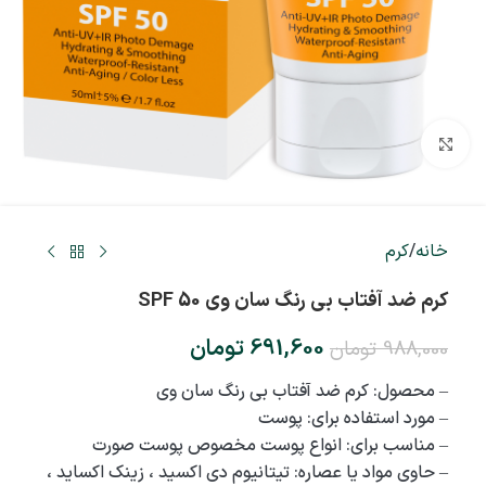
بزرگنمایی تصویر
خانه
/
کرم
کرم ضد آفتاب بی رنگ سان وی SPF 50
691,600
تومان
988,000
تومان
– محصول: کرم ضد آفتاب بی رنگ سان وی
– مورد استفاده برای: پوست
– مناسب برای: انواع پوست مخصوص پوست صورت
– حاوی مواد یا عصاره: تیتانیوم دی اکسید ، زینک اکساید ،