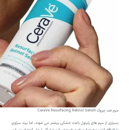
سرم ضد چروک CeraVe Resurfacing Retinol Serum
بسیاری از سرم های رتینول باعث خشکی بیشتر می شوند، اما برند سراوی
با اضافه کردن سه نوع سرامید ضروری، این مشکل را حل کرده است. این