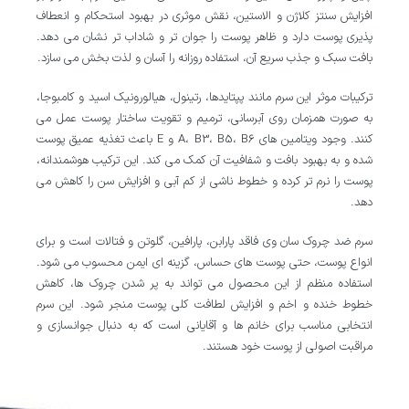
افزایش سنتز کلاژن و الاستین، نقش موثری در بهبود استحکام و انعطاف
پذیری پوست دارد و ظاهر پوست را جوان تر و شاداب تر نشان می دهد.
بافت سبک و جذب سریع آن، استفاده روزانه را آسان و لذت بخش می سازد.
ترکیبات موثر این سرم مانند پپتایدها، رتینول، هیالورونیک اسید و کامبوجا،
به صورت همزمان روی آبرسانی، ترمیم و تقویت ساختار پوست عمل می
کنند. وجود ویتامین های A، B3، B5، B6 و E باعث تغذیه عمیق پوست
شده و به بهبود بافت و شفافیت آن کمک می کند. این ترکیب هوشمندانه،
پوست را نرم تر کرده و خطوط ناشی از کم آبی و افزایش سن را کاهش می
دهد.
سرم ضد چروک سان وی فاقد پارابن، پارافین، گلوتن و فتالات است و برای
انواع پوست، حتی پوست های حساس، گزینه ای ایمن محسوب می شود.
استفاده منظم از این محصول می تواند به پر شدن چروک ها، کاهش
خطوط خنده و اخم و افزایش لطافت کلی پوست منجر شود. این سرم
انتخابی مناسب برای خانم ها و آقایانی است که به دنبال جوانسازی و
مراقبت اصولی از پوست خود هستند.