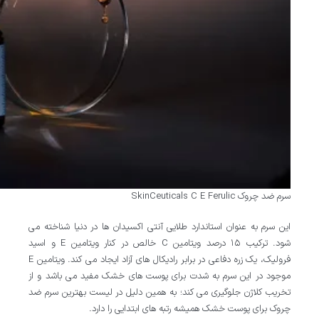
سرم ضد چروک SkinCeuticals C E Ferulic
این سرم به عنوان استاندارد طلایی آنتی اکسیدان ها در دنیا شناخته می
شود. ترکیب ۱۵ درصد ویتامین C خالص در کنار ویتامین E و اسید
فرولیک، یک زره دفاعی در برابر رادیکال های آزاد ایجاد می کند. ویتامین E
موجود در این سرم به شدت برای پوست های خشک مفید می باشد و از
تخریب کلاژن جلوگیری می کند؛ به همین دلیل در لیست بهترین سرم ضد
چروک برای پوست خشک همیشه رتبه های ابتدایی را دارد.