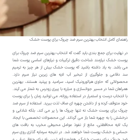
راهنمای کامل انتخاب بهترین سرم ضد چروک برای پوست خشک
در نهایت برای جمع بندی باید گفت که انتخاب بهترین سرم ضد چروک برای
پوست خشک نیازمند شناخت دقیق ترکیبات و نیازهای اساسی پوست شما
می باشد. به یاد داشته باشید که پوست خشک بیش از هر چیز به ترمیم
سد دفاعی و جلوگیری از تبخیر آب لایه های زیرین نیاز مبرم دارد.
محصولاتی که حاوی هیالورونیک اسید، سرامید و پپتید هستند، بهترین
همراهان شما در مسیر جوانسازی و مبارزه با پیری زودرس به شمار می آیند.
با انتخاب درست و استمرار در استفاده روزانه، می توانید زمان را برای پوست
خود متوقف کرده و از داشتن چهره ای صاف لذت ببرید. استفاده از سرم ضد
چروک برای پوست خشک نه تنها چروک ها را پر می کند، بلکه شادابی و
درخشش را به چهره شما باز می گرداند. این محصولات تخصصی با ایجاد
یک لایه محافظتی، مانع از نفوذ عوامل محیطی مخرب به بافت های
حساس و خشک پوست شما خواهند شد. در نتیجه سرمایه گذاری روی سرم
ضد چروک برای پوست خشک، هوشمندانه ترین راه برای حفظ زیبایی و