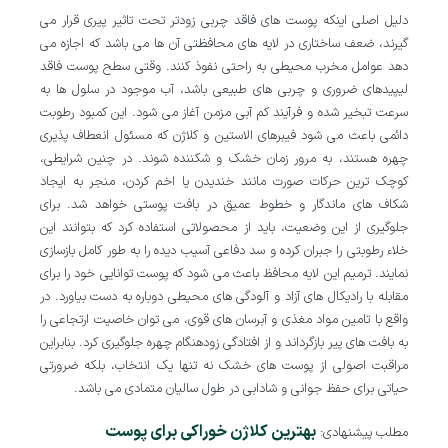
دلیل اصلی اینکه پوست های فاقد چربی زودتر تحت تاثیر پیری قرار می
گیرند، ضعف ساختاری در لایه های محافظتی آن ها می باشد که اجازه می
دهد عوامل مخرب محیطی به راحتی نفوذ کنند. وقتی سطح پوست فاقد
لیپیدهای ضروری و چربی های طبیعی باشد، آب موجود در سلول ها به
سرعت تبخیر شده و فرآیند کم آبی مزمن آغاز می شود. این کمبود رطوبت
دائمی باعث می شود فیبرهای الاستین و کلاژن که مسئول انعطاف پذیری
چهره هستند، به مرور زمان خشک و شکننده شوند. در چنین شرایطی،
کوچک ترین حرکات صورت مانند خندیدن یا اخم کردن، منجر به ایجاد
شکاف های ماندگار و خطوط عمیق در بافت پوستی خواهد شد. برای
جلوگیری از این وضعیت، باید از محصولاتی استفاده کرد که بتوانند این
خلاء رطوبتی را جبران کرده و سد دفاعی آسیب دیده را به طور کامل بازسازی
نمایند. ترمیم این لایه محافظ باعث می شود که پوست توانایی خود را برای
مقابله با رادیکال های آزاد و آلودگی های محیطی دوباره به دست بیاورد. در
واقع با تامین مواد مغذی و آبرسان های قوی، می توان خاصیت ارتجاعی را
به بافت های پیر بازگرداند و از افتادگی زودهنگام چهره جلوگیری کرد. بنابراین
مراقبت اصولی از پوست های خشک نه تنها یک انتخاب، بلکه ضرورتی
حیاتی برای حفظ جوانی و شادابی در طول سالیان متمادی می باشد.
بهترین کلاژن خوراکی برای پوست
مطلب پیشنهادی: