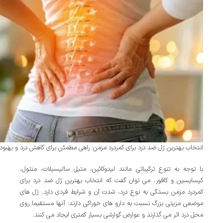
انتخاب بهترین ژل ضد درد برای کمردرد مزمن؛ راهی مطمئن برای کاهش درد و بهبود
با توجه به تنوع ترکیباتی مانند لیدوکائین، متیل سالیسیلات، منتول،
کپسایسین و کافور، می توان گفت که انتخاب بهترین ژل ضد درد برای
کمردرد مزمن بستگی به نوع درد، شدت آن و شرایط فردی دارد. ژل های
موضعی مزیتی بزرگ نسبت به دارو های خوراکی دارند: آنها مستقیما روی
محل درد اثر می گذارند و عوارض گوارشی بسیار کمتری ایجاد می کنند.