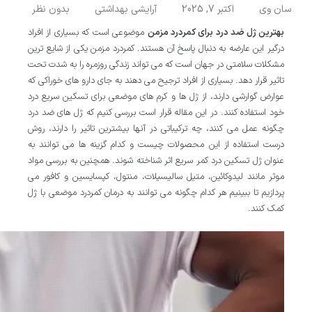
سان وی
اکتبر 7, 2025
آرایشی بهداشتی
بدون نظر
بهترین ژل ضد درد برای کمردرد مزمن
موضوعی است که بسیاری از افراد
درگیر این عارضه به دنبال پاسخ آن هستند. کمردرد مزمن یکی از شایع ترین
مشکلات سلامتی در جهان است که می تواند زندگی روزمره را به شدت تحت
تاثیر قرار دهد. بسیاری از افراد ترجیح می دهند به جای دارو های خوراکی که
عوارض گوارشی دارند، از ژل ها و کرم های موضعی برای تسکین سریع درد
خود استفاده کنند. در این مقاله قرار است بررسی کنیم که ژل های ضد درد
چگونه عمل می کنند، چه ترکیباتی در آنها بیشترین تاثیر را دارند، روش
درست استفاده از این محصولات چیست و کدام گزینه ها می توانند به
عنوان ژل تسکین درد کمر سریع اثر شناخته شوند. همچنین به بررسی مواد
موثر مانند لیدوکائین، متیل سالیسیلات، منتول، کپسایسین و کافور می
پردازیم تا ببینیم هر کدام چگونه می توانند به درمان کمردرد موضعی با ژل
کمک کنند.