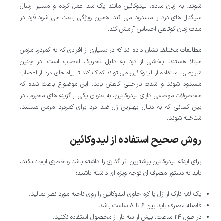
شوند. به زبان ساده، لیدوکائین مانند یک سد عمل کرده و مسیر ارسال
سیگنال های درد را مسدود می کند. همین ویژگی باعث می شود فرد در
مدت زمان کوتاهی احساس آرامش کند.
مطالعات مختلف نشان داده اند که در بسیاری از افرادی که به کمردرد مزمن
مبتلا هستند، بخشی از درد به دلیل تحریک اعصاب است. در چنین
شرایطی، استفاده از لیدوکائین می تواند کمک کند تا پیام های درد از اعصاب
مسدود شوند و شدت ناراحتی کاهش یابد. این موضوع باعث شده که
محصولات موضعی دارای لیدوکائین، به عنوان یکی از گزینه های محبوب در
بین کسانی که به دنبال بهترین ژل ضد درد برای کمردرد مزمن هستند،
شناخته شوند.
روش صحیح استفاده از لیدوکائین
برای اینکه لیدوکائین بیشترین اثر گذاری را داشته باشد و خطری ایجاد نکند،
باید به دستور مصرف آن توجه ویژه ای داشته باشید:
یک لایه نازک از ژل یا کرم حاوی لیدوکائین را روی ناحیه مورد نظر بمالید.
فاصله مصرف باید بین 6 تا 8 ساعت باشد.
در طول 24 ساعت، بیش از سه بار از محصول استفاده نکنید.