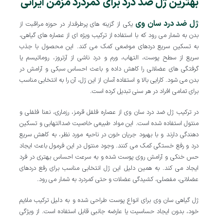
بهترین ژل ضد درد برای کمردرد مزمن ایرانی
ژل ضد درد سان وی
یکی از گزینه های پرطرفدار در حوزه مراقبت از
بدن به شمار می رود که با استفاده از ترکیب ویژه ای از عصاره های گیاهی،
به تسکین سریع دردهای موضعی کمک می کند. این محصول با جذب
سریع از سطح پوست، التهاب، ورم و درد ناشی از آرتروز، روماتیسم یا
گرفتگی های عضلانی را کاهش داده و باعث احساس سبکی و آرامش در
بدن می شود. کارایی بالا و استفاده آسان از این ژل، آن را به انتخابی مناسب
برای تمامی افراد در هر سنی تبدیل کرده است.
در ترکیب ژل ضد درد سان وی از عصاره فلفل قرمز، رزماری، نعنا فلفلی و
منتول استفاده شده است. این مواد طبیعی خاصیت ضدالتهابی و تسکین
دهندگی دارند و با بهبود جریان خون در ناحیه مورد نظر، به کاهش سریع
درد و رفع خستگی کمک می کنند. وجود منتول در این فرمول باعث ایجاد
حس خنکی و آرامش روی پوست شده و به سرعت احساس بهتری در فرد
ایجاد می کند. به همین دلیل این ژل انتخابی مناسب برای رفع دردهای
عضلانی، مفصلی، کشیدگی عضلات و حتی کمردرد به شمار می رود.
ژل گیاهی سان وی برای انواع پوست طراحی شده و به دلیل ترکیب ملایم
خود، بدون ایجاد حساسیت یا عارضه جانبی قابل استفاده است. از ویژگی