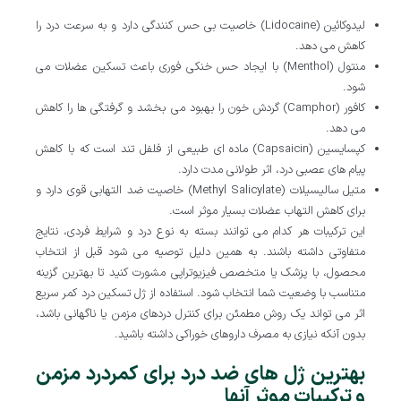
لیدوکائین (Lidocaine) خاصیت بی حس کنندگی دارد و به سرعت درد را
کاهش می دهد.
منتول (Menthol) با ایجاد حس خنکی فوری باعث تسکین عضلات می
شود.
کافور (Camphor) گردش خون را بهبود می بخشد و گرفتگی ها را کاهش
می دهد.
کپسایسین (Capsaicin) ماده ای طبیعی از فلفل تند است که با کاهش
پیام های عصبی درد، اثر طولانی مدت دارد.
متیل سالیسیلات (Methyl Salicylate) خاصیت ضد التهابی قوی دارد و
برای کاهش التهاب عضلات بسیار موثر است.
این ترکیبات هر کدام می توانند بسته به نوع درد و شرایط فردی، نتایج
متفاوتی داشته باشند. به همین دلیل توصیه می شود قبل از انتخاب
محصول، با پزشک یا متخصص فیزیوتراپی مشورت کنید تا بهترین گزینه
متناسب با وضعیت شما انتخاب شود. استفاده از ژل تسکین درد کمر سریع
اثر می تواند یک روش مطمئن برای کنترل دردهای مزمن یا ناگهانی باشد،
بدون آنکه نیازی به مصرف داروهای خوراکی داشته باشید.
بهترین ژل های ضد درد برای کمردرد مزمن
و ترکیبات موثر آنها