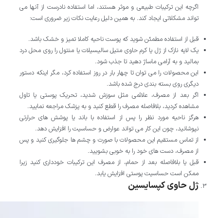
اگرچه این ترکیبات طبیعی و موثر هستند، اما استفاده نادرست از آنها می
تواند مشکلاتی ایجاد کند. به همین دلیل رعایت نکات زیر ضروری است:
قبل از استفاده مطمئن شوید که پوست ناحیه کاملا تمیز و خشک باشد.
یک لایه نازک از ژل یا کرم حاوی متیل سالیسیلات یا منتول را روی محل درد
بمالید و به آرامی ماساژ دهید تا جذب شود.
این محصولات را می توان تا چهار بار در روز استفاده کرد، مگر اینکه دستور
دیگری روی بسته بندی درج شده باشد.
اگر بعد از مصرف، علائمی مثل سوزش شدید، تحریک پوستی یا تاول
مشاهده کردید، بلافاصله مصرف را قطع کنید و به پزشک مراجعه نمایید.
هرگز ناحیه مورد نظر را پس از استفاده با باند یا پوشش های حرارتی
نپوشانید، چون این کار می تواند عوارض و حساسیت را افزایش دهد.
از تماس مستقیم این محصولات با صورت و چشم ها جلوگیری کنید و پس
از مصرف، دست های خود را به خوبی بشویید.
قبل یا بلافاصله بعد از حمام، از مصرف این ترکیبات خودداری کنید زیرا
ممکن است حساسیت پوستی افزایش یابد.
ژل حاوی کپسایسین