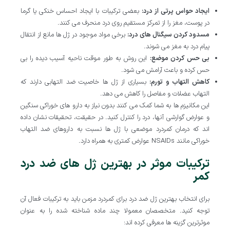
ایجاد حواس پرتی از درد:
بعضی ترکیبات با ایجاد احساس خنکی یا گرما
در پوست، مغز را از تمرکز مستقیم روی درد منحرف می کنند.
مسدود کردن سیگنال های درد:
برخی مواد موجود در ژل ها مانع از انتقال
پیام درد به مغز می شوند.
بی حس کردن موضع:
این روش به طور موقت ناحیه آسیب دیده را بی
حس کرده و باعث آرامش می شود.
کاهش التهاب و تورم:
بسیاری از ژل ها خاصیت ضد التهابی دارند که
التهاب عضلات و مفاصل را کاهش می دهد.
این مکانیزم ها به شما کمک می کنند بدون نیاز به دارو های خوراکی سنگین
و عوارض گوارشی آنها، درد را کنترل کنید. در حقیقت، تحقیقات نشان داده
اند که درمان کمردرد موضعی با ژل ها نسبت به داروهای ضد التهاب
خوراکی مانند NSAIDs عوارض کمتری به همراه دارد.
ترکیبات موثر در بهترین ژل های ضد درد
کمر
برای انتخاب بهترین ژل ضد درد برای کمردرد مزمن باید به ترکیبات فعال آن
توجه کنید. متخصصان معمولا چند ماده شناخته شده را به عنوان
موثرترین گزینه ها معرفی کرده اند: