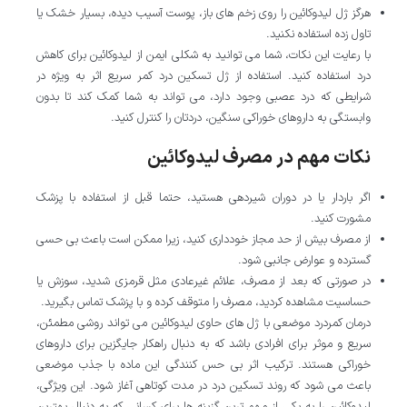
هرگز ژل لیدوکائین را روی زخم های باز، پوست آسیب دیده، بسیار خشک یا
تاول زده استفاده نکنید.
با رعایت این نکات، شما می توانید به شکلی ایمن از لیدوکائین برای کاهش
درد استفاده کنید. استفاده از ژل تسکین درد کمر سریع اثر به ویژه در
شرایطی که درد عصبی وجود دارد، می تواند به شما کمک کند تا بدون
وابستگی به داروهای خوراکی سنگین، دردتان را کنترل کنید.
نکات مهم در مصرف لیدوکائین
اگر باردار یا در دوران شیردهی هستید، حتما قبل از استفاده با پزشک
مشورت کنید.
از مصرف بیش از حد مجاز خودداری کنید، زیرا ممکن است باعث بی حسی
گسترده و عوارض جانبی شود.
در صورتی که بعد از مصرف، علائم غیرعادی مثل قرمزی شدید، سوزش یا
حساسیت مشاهده کردید، مصرف را متوقف کرده و با پزشک تماس بگیرید.
درمان کمردرد موضعی با ژل های حاوی لیدوکائین می تواند روشی مطمئن،
سریع و موثر برای افرادی باشد که به دنبال راهکار جایگزین برای داروهای
خوراکی هستند. ترکیب اثر بی حس کنندگی این ماده با جذب موضعی
باعث می شود که روند تسکین درد در مدت کوتاهی آغاز شود. این ویژگی،
لیدوکائین را به یکی از مهم ترین گزینه ها برای کسانی که به دنبال بهترین