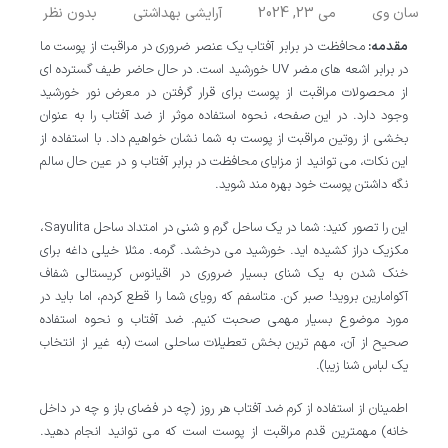
سان وی
می 23, 2024
آرایشی بهداشتی
بدون نظر
مقدمه:
محافظت در برابر آفتاب یک عنصر ضروری در مراقبت از پوست ما
در برابر اشعه های مضر UV خورشید است. در حال حاضر طیف گسترده ای
از محصولات مراقبت از پوست برای قرار گرفتن در معرض نور خورشید
وجود دارد. در این صفحه، نحوه استفاده موثر از ضد آفتاب را به عنوان
بخشی از روتین مراقبت از پوست به شما نشان خواهیم داد. با استفاده از
این نکات، می توانید از مزایای محافظت در برابر آفتاب و در عین حال سالم
نگه داشتن پوست خود بهره مند شوید.
این را تصور کنید: شما در یک ساحل گرم و شنی در امتداد ساحل Sayulita،
مکزیک دراز کشیده اید. خورشید می درخشد. گرمه. مثلا خیلی داغه برای
خنک شدن به یک شنای بسیار ضروری در اقیانوس کریستالی شفاف
آکوامارین بروید! صبر کن. متاسفم که رویای شما را قطع کردم، اما باید در
مورد موضوع بسیار مهمی صحبت کنیم. ضد آفتاب و نحوه استفاده
صحیح از آن، مهم ترین بخش تعطیلات ساحلی است (به غیر از انتخاب
یک لباس شنا زیبا).
اطمینان از استفاده از کرم ضد آفتاب هر روز (چه در فضای باز و چه در داخل
خانه) مهمترین قدم مراقبت از پوست است که می توانید انجام دهید.