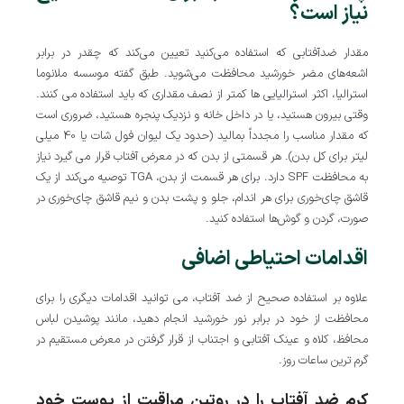
نیاز است؟
مقدار ضدآفتابی که استفاده می‌کنید تعیین می‌کند که چقدر در برابر
اشعه‌های مضر خورشید محافظت می‌شوید. طبق گفته موسسه ملانوما
استرالیا، اکثر استرالیایی ها کمتر از نصف مقداری که باید استفاده می کنند.
وقتی بیرون هستید، یا در داخل خانه و نزدیک پنجره هستید، ضروری است
که مقدار مناسب را مجدداً بمالید (حدود یک لیوان فول شات یا 40 میلی
لیتر برای کل بدن). هر قسمتی از بدن که در معرض آفتاب قرار می گیرد نیاز
به محافظت SPF دارد. برای هر قسمت از بدن، TGA توصیه می‌کند از یک
قاشق چای‌خوری برای هر اندام، جلو و پشت بدن و نیم قاشق چای‌خوری در
صورت، گردن و گوش‌ها استفاده کنید.
اقدامات احتیاطی اضافی
علاوه بر استفاده صحیح از ضد آفتاب، می توانید اقدامات دیگری را برای
محافظت از خود در برابر نور خورشید انجام دهید، مانند پوشیدن لباس
محافظ، کلاه و عینک آفتابی و اجتناب از قرار گرفتن در معرض مستقیم در
گرم ترین ساعات روز.
کرم ضد آفتاب را در روتین مراقبت از پوست خود