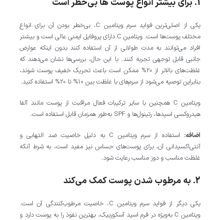
1. برای بیشتر انواع پوست‌ ها بی‌خطر است
یکی از اصلی‌ترین فواید سرم ویتامین C، بی‌خطر بودن آن برای انواع
مختلف پوست‌ها است. ویتامین C دارای پروفایل ایمنی عالی است و بیشتر
افراد می‌توانند به مدت طولانی از آن استفاده کنند بدون اینکه عوارض
جانبی قابل توجهی تجربه کنند. با این حال، بررسی‌ها نشان می‌دهند که
غلظت‌های بالاتر از 20% ممکن است باعث تحریک خفیف پوست شوند،
بنابراین توصیه می‌شود از سرم‌های با غلظت بین 10% تا 20% استفاده کنید.
ویتامین C همچنین با سایر ترکیبات فعال مراقبت از پوست مانند آلفا
هیدروکسی اسیدها، رتینول‌ها و SPF به‌طور همزمان قابل استفاده است.
اضافه:
استفاده از سرم ویتامین C به دلیل خاصیت ضد التهابی و
آنتی‌اکسیدانی آن، برای پوست‌های حساس نیز مفید است، به شرط آنکه
غلظت مناسب و دوز مناسب رعایت شود.
2. به مرطوب شدن پوست کمک می‌کند
یکی دیگر از فواید سرم ویتامین C، خاصیت مرطوب‌کنندگی آن است.
ویتامین C به‌ویژه در فرم اسید آسکوربیک، بهترین نفوذ را به پوست دارد و