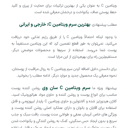
ویتامین C به عنوان یکی از بهترین ترکیبات برای حمایت از پیری و کلید
حفظ پوستی صاف، یکنواخت و درخشان معرفی شده است.
بهترین سرم ویتامین C: خارجی و ایرانی
مطلب پیشنهادی:
با وجود اینکه احتمالاً ویتامین C را از طریق رژیم غذایی خود دریافت
می‌کنید، نمی‌توان به طور قطع تضمین کرد که این ویتامین مستقیماً به
پوست شما می‌رسد. استفاده از سرم‌ها و محصولات موضعی دیگر،
مستقیم‌ترین راه برای بهره‌برداری از این مزایا است.
برای دانستن دلایل اضافه کردن سرم ویتامین C به روال مراقبت از پوستتان،
نحوه معرفی یک محصول جدید و موارد دیگر، ادامه مطلب را بخوانید.
سرم ویتامین C سان وی
پیشنهاد ویژه ما
روشن کننده پوست
مناسب برای انواع پوست و روشن کننده و حاوی مواد هیالورونیک اسید،
کلاژن هیدورلیز شده و آلانتوئین و حاوی ویتامین C پایدار لیپوزومی و قابل
استفاده برای آقایان و بانوان و دارای عملکرد اصلی روشن کننده پوست و
ویژگی های خاص آبرسان عمقی و طولانی مدت پوست، بافت سبک و جذب
سریع و بدون ایجاد حس سنگینی، کمک به روشن کنندگی و یکنواخت شدن
رنگ پوست، جلوگیری از پیری زودرس پوست و ایجاد چروک و قابل استفاده