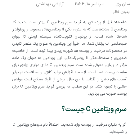
سان وی
سپتامبر 10, 2024
آرایشی بهداشتی
بدون نظر
مقدمه:
قبل از پرداختن به فواید سرم ویتامین C بهتر است بدانید که
ویتامین C مدت‌هاست که به عنوان یکی از ویتامین‌های محبوب و پرطرفدار
شناخته شده است، از پودرهای تقویت‌کننده سیستم ایمنی تا لیوان
صبحگاهی آب پرتقال شما. اما اخیراً این ویتامین به عنوان یک عنصر کلیدی
در محصولات مراقبت از پوست هم شهرت زیادی پیدا کرده است. از خاصیت
ضدپیری و سفت‌کنندگی تا روشن‌کنندگی، این ویتامین به عنوان یک ماده
مؤثر در زیبایی معرفی شده است. سرم ویتامین C دارای مزایای زیادی برای
سلامت پوست شما است، از جمله افزایش تولید کلاژن و محافظت در برابر
آسیب‌ های ناشی از آفتاب. با این حال، برخی از افراد ممکن است عوارض
جانبی را تجربه کنند. در این مطلب به بررسی فواید سرم ویتامین C برای
پوست صورت می پردازیم.
سرم ویتامین C چیست؟
اگر به دنیای مراقبت از پوست وارد شده‌اید، احتمالاً نام سرم‌های ویتامین C
را شنیده‌اید.