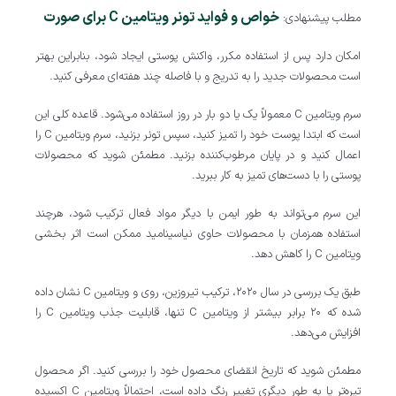
خواص و فواید تونر ویتامین C برای صورت
مطلب پیشنهادی:
امکان دارد پس از استفاده مکرر، واکنش پوستی ایجاد شود، بنابراین بهتر
است محصولات جدید را به تدریج و با فاصله چند هفته‌ای معرفی کنید.
سرم ویتامین C معمولاً یک یا دو بار در روز استفاده می‌شود. قاعده کلی این
است که ابتدا پوست خود را تمیز کنید، سپس تونر بزنید، سرم ویتامین C را
اعمال کنید و در پایان مرطوب‌کننده بزنید. مطمئن شوید که محصولات
پوستی را با دست‌های تمیز به کار ببرید.
این سرم می‌تواند به طور ایمن با دیگر مواد فعال ترکیب شود، هرچند
استفاده همزمان با محصولات حاوی نیاسینامید ممکن است اثر بخشی
ویتامین C را کاهش دهد.
طبق یک بررسی در سال ۲۰۲۰، ترکیب تیروزین، روی و ویتامین C نشان داده
شده که ۲۰ برابر بیشتر از ویتامین C تنها، قابلیت جذب ویتامین C را
افزایش می‌دهد.
مطمئن شوید که تاریخ انقضای محصول خود را بررسی کنید. اگر محصول
تیره‌تر یا به طور دیگری تغییر رنگ داده است، احتمالاً ویتامین C اکسیده