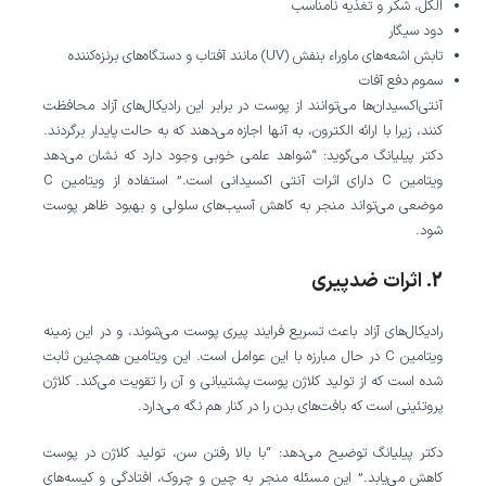
الکل، شکر و تغذیه نامناسب
دود سیگار
تابش اشعه‌های ماوراء بنفش (UV) مانند آفتاب و دستگاه‌های برنزه‌کننده
سموم دفع آفات
آنتی‌اکسیدان‌ها می‌توانند از پوست در برابر این رادیکال‌های آزاد محافظت
کنند، زیرا با ارائه الکترون، به آنها اجازه می‌دهند که به حالت پایدار برگردند.
دکتر پیلیانگ می‌گوید: “شواهد علمی خوبی وجود دارد که نشان می‌دهد
ویتامین C دارای اثرات آنتی‌ اکسیدانی است.” استفاده از ویتامین C
موضعی می‌تواند منجر به کاهش آسیب‌های سلولی و بهبود ظاهر پوست
شود.
2. اثرات ضدپیری
رادیکال‌های آزاد باعث تسریع فرایند پیری پوست می‌شوند، و در این زمینه
ویتامین C در حال مبارزه با این عوامل است. این ویتامین همچنین ثابت
شده است که از تولید کلاژن پوست پشتیبانی و آن را تقویت می‌کند. کلاژن
پروتئینی است که بافت‌های بدن را در کنار هم نگه می‌دارد.
دکتر پیلیانگ توضیح می‌دهد: “با بالا رفتن سن، تولید کلاژن در پوست
کاهش می‌یابد.” این مسئله منجر به چین و چروک، افتادگی و کیسه‌های