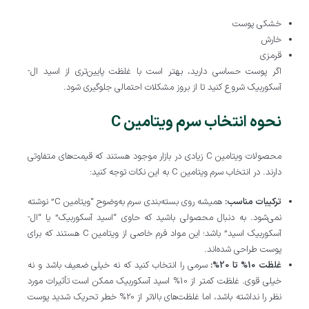
خشکی پوست
خارش
قرمزی
اگر پوست حساسی دارید، بهتر است با غلظت پایین‌تری از اسید ال-
آسکوربیک شروع کنید تا از بروز مشکلات احتمالی جلوگیری شود.
نحوه انتخاب سرم ویتامین C
محصولات ویتامین C زیادی در بازار موجود هستند که قیمت‌های متفاوتی
دارند. در انتخاب سرم ویتامین C به این نکات توجه کنید:
ترکیبات مناسب:
همیشه روی بسته‌بندی سرم به‌وضوح “ویتامین C” نوشته
نمی‌شود. به دنبال محصولی باشید که حاوی “اسید آسکوربیک” یا “ال-
آسکوربیک اسید” باشد؛ این مواد فرم خاصی از ویتامین C هستند که برای
پوست طراحی شده‌اند.
غلظت 10% تا 20%:
سرمی را انتخاب کنید که نه خیلی ضعیف باشد و نه
خیلی قوی. غلظت کمتر از 10% اسید آسکوربیک ممکن است تأثیرات مورد
نظر را نداشته باشد، اما غلظت‌های بالاتر از 20% خطر تحریک شدید پوست