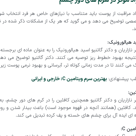
د مؤثر در سرم های دور چشم
اد مراقبت از پوست باید متناسب با نیازهای خاص هر فرد انتخاب شو
صی توضیح می دهد و می گوید که هر یک از مشکلات ذکر شده در ناحی
د.
 هیالورونیک:
 نازاریان و دکتر گاتنیو اسید هیالورونیک را به عنوان ماده ای برجست
تیجه بهبود خطوط ریز توصیه می کنند. دکتر گاتنیو توضیح می دهد: 
می کنند تا در مدت زمانی کوتاه تر، آبرسانی و بهبود نرمی پوست زیر
ب پیشنهادی:
بهترین سرم ویتامین C: خارجی و ایرانی
ین:
 نازاریان و دکتر گاتنیو همچنین کافئین را در کرم های دور چشم، ب
د. کافئین (همانند آنچه در قهوه موجود است) باعث بیدار شدن و ر
ه ای ایده آل برای چشم های خسته و پف کرده تبدیل می کند.
مین C: