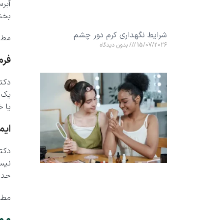
آبرس
بخش
شرایط نگهداری کرم دور چشم
مطل
15/07/2026
بدون دیدگاه
فرم
دکت
یک 
یا 
ایم
دکت
نیست
حدا
مطل