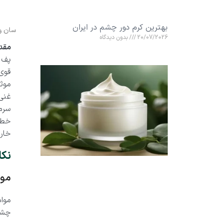
بهترین کرم دور چشم در ایران
سان و
20/07/2026
بدون دیدگاه
مقد
پف و
قوی
موث
غنی
سرم
خطو
خارج
نکا
موا
موا
چشم