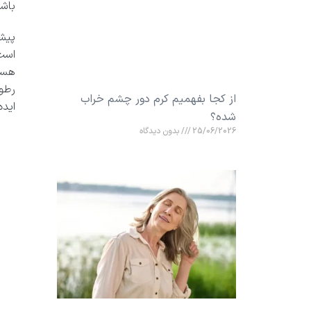
باشن
پیشن
است
هست
رطوب
از کجا بفهمیم کرم دور چشم خراب
ایده
شده؟
25/06/2026
بدون دیدگاه