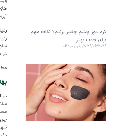
آبرس
رتین
کرم دور چشم چقدر بزنیم؟ نکات مهم
رتین
برای جذب بهتر
سلول
26/06/2026
بدون دیدگاه
در ن
مطل
بهت
در 
سلا
محص
چروک
تنه
دنبا