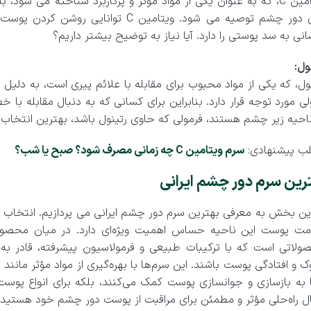
ویتامین C، که به عنوان یکی از مواد مؤثر و پرکاربرد شناخته می ش
های دور چشم توصیه می شود. ویتامین C تو
انی به سد پوستی را دارد. آیا نیاز به توضیح بیشتر داریم؟
ول:
ول، که یکی از مواد محبوب برای مقابله با علائم پیری است، به دل
ی مورد توجه قرار دارد. بنابراین برای کسانی که به دنبال مقابله ب
احیه زیر چشم هستند، فرمولی که حاوی رتینول باشد، بهترین انتخاب
ب پیشنهادی:
سرم ویتامین C چه زمانی مصرف شود؟ صبح یا شب؟
رین سرم دور چشم ایرانی
این بخش به معرفی بهترین سرم دور چشم ایرانی می پردازیم. انتخاب
مت پوست این ناحیه حساس اهمیت ویژه‌ای دارد. در میان محصولا
ولاتی است که با ترکیبات طبیعی و فرمولاسیون پیشرفته، قادر به
 و افتادگی پوست باشند. این سرم‌ها با بهره‌گیری از مواد مؤثر مانند 
ا به بازسازی و جوانسازی پوست کمک می‌کنند، بلکه برای انواع پوس
ل راه‌حلی مؤثر و مطمئن برای مراقبت از پوست دور چشم خود هستید، م