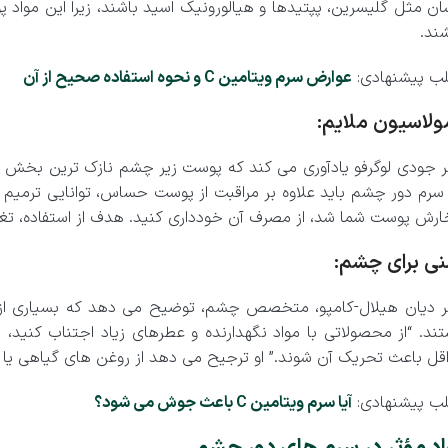
ان مثل گلیسرین، پپتیدها و هیالورونیک اسید باشند، زیرا این مواد
ند.
ب پیشنهادی:
عوارض سرم ویتامین C و نحوه استفاده صحیح از آن
ولاسیون ملایم:
ر جودی لوگرفو یادآوری می کند که پوست زیر چشم نازک ترین بخش صو
سرم دور چشم باید علاوه بر مراقبت از پوست حساس، توانایی ترمیم 
خارش پوست شما شد، از مصرف آن خودداری کنید. هدف از استفاده، تغ
نی برای چشم:
ر دیان هیلال-کامپو، متخصص چشم، توضیح می دهد که بسیاری از م
ند. “از محصولاتی با مواد نگهدارنده و عطرهای زیاد اجتناب کنید، ز
قل باعث تحریک آن شوند.” او ترجیح می دهد از روغن های گیاهی یا 
ب پیشنهادی:
آیا سرم ویتامین C باعث جوش می شود؟