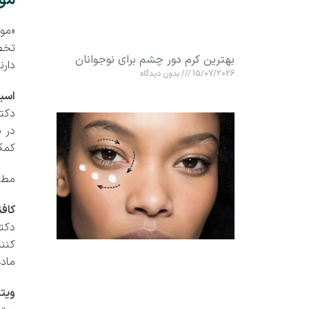
موا
«مو
تخص
بهترین کرم دور چشم برای نوجوانان
دارن
15/07/2026
بدون دیدگاه
اسید
دکتر
در ن
کمک 
مطل
کافئ
دکتر
کنن
ماد
ویتا